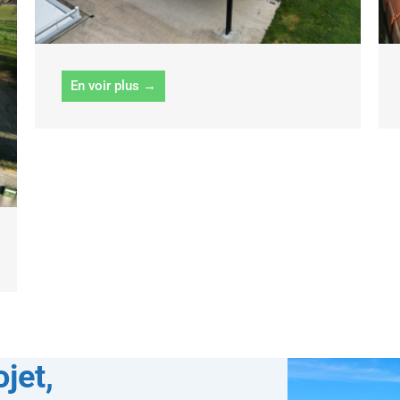
En voir plus →
jet,