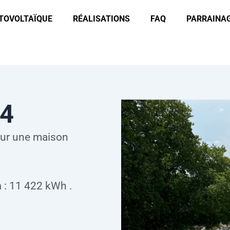
OTOVOLTAÏQUE
RÉALISATIONS
FAQ
PARRAINA
24
 sur une maison
.
n
: 11 422 kWh .